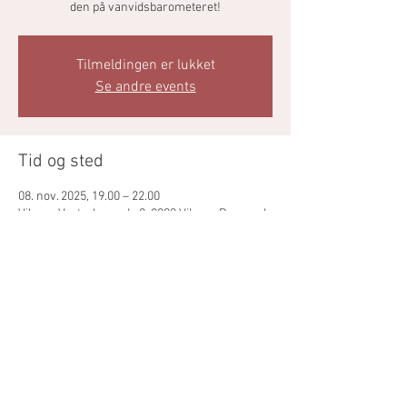
den på vanvidsbarometeret!
Tilmeldingen er lukket
Se andre events
Tid og sted
08. nov. 2025, 19.00 – 22.00
Viborg, Vesterbrogade 8, 8800 Viborg, Danmark
Del dette event