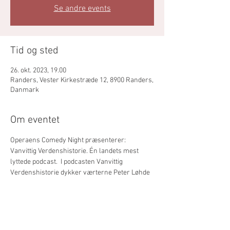
Se andre events
Tid og sted
26. okt. 2023, 19.00
Randers, Vester Kirkestræde 12, 8900 Randers,
Danmark
Om eventet
Operaens Comedy Night præsenterer: 
Vanvittig Verdenshistorie. Én landets mest 
lyttede podcast.  I podcasten Vanvittig 
Verdenshistorie dykker værterne Peter Løhde 
og Alexander Janku ned i de skøreste, 
underligste og mest du-tror-det-er-løgn-agtige 
øjeblikke i verdenshistorien.