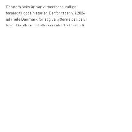
Gennem seks år har vi modtaget utallige 
forslag til gode historier. Derfor tager vi i 2024 
ud i hele Danmark for at give lytterne det, de vil 
have: De allermest efterspurgte! Ti shows - ti 
historier fra toppen af ønskesedlen! Alt 
sammen optaget foran - og i samarbejdet med 
- et live publikum! Dette er det sidste show på 
vores Danmarks turné! Denne gang handler 
det om pranksteren og forretningsmanden 
Timothy Dexter.
Del dette event