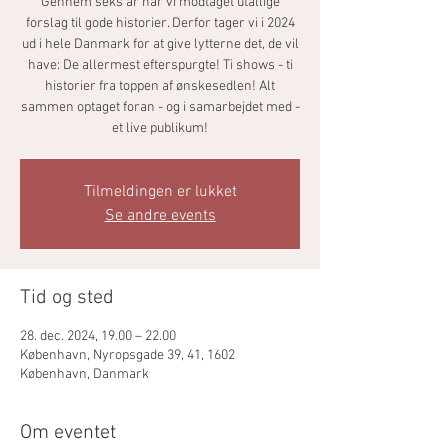
Gennem seks år har vi modtaget utallige
forslag til gode historier. Derfor tager vi i 2024
ud i hele Danmark for at give lytterne det, de vil
have: De allermest efterspurgte! Ti shows - ti
historier fra toppen af ønskesedlen! Alt
sammen optaget foran - og i samarbejdet med -
et live publikum!
Tilmeldingen er lukket
Se andre events
Tid og sted
28. dec. 2024, 19.00 – 22.00
København, Nyropsgade 39, 41, 1602
København, Danmark
Om eventet