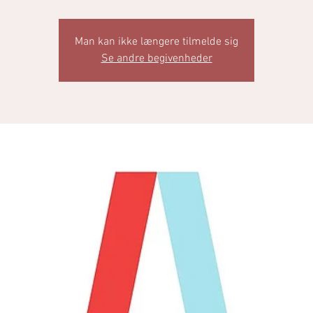
Man kan ikke længere tilmelde sig
Se andre begivenheder