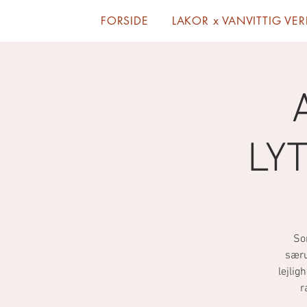
FORSIDE
LAKOR x VANVITTIG VE
LY
So
særud
lejlig
r