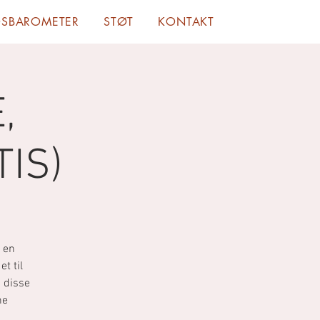
DSBAROMETER
STØT
KONTAKT
,
IS)
 en
et til
d disse
ne