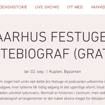
RDENSHISTORIE
LIVE SHOWS
LYT MED
VANVI
AARHUS FESTUGE
TTEBIOGRAF (GRAT
lør. 02. sep.
  |  
Kuplen, Byparken
m noget helt unikt ved dette års festuge vil podcasten udkomme i
gave, hvor lytterne får tidlig adgang til det ugentlige afsnit, tilsat 
heden udviklet lydunivers. Normalt er historien i centrum, men ve
adiobiograf-arrangementer er der kælet ekstra meget for detaljer