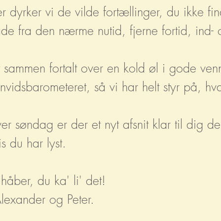
r dyrker vi de vilde fortællinger, du ikke fi
de fra den nærme nutid, fjerne fortid, ind-
t sammen fortalt over en kold øl i gode venn
nvidsbarometeret, så vi har helt styr på, hv
er søndag er der et nyt afsnit klar til dig 
is du har lyst.
 håber, du ka' li' det!
Alexander og Peter.